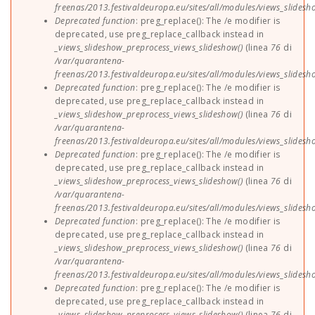
freenas/2013.festivaldeuropa.eu/sites/all/modules/views_slides
Deprecated function
: preg_replace(): The /e modifier is
deprecated, use preg_replace_callback instead in
_views_slideshow_preprocess_views_slideshow()
(linea
76
di
/var/quarantena-
freenas/2013.festivaldeuropa.eu/sites/all/modules/views_slides
Deprecated function
: preg_replace(): The /e modifier is
deprecated, use preg_replace_callback instead in
_views_slideshow_preprocess_views_slideshow()
(linea
76
di
/var/quarantena-
freenas/2013.festivaldeuropa.eu/sites/all/modules/views_slides
Deprecated function
: preg_replace(): The /e modifier is
deprecated, use preg_replace_callback instead in
_views_slideshow_preprocess_views_slideshow()
(linea
76
di
/var/quarantena-
freenas/2013.festivaldeuropa.eu/sites/all/modules/views_slides
Deprecated function
: preg_replace(): The /e modifier is
deprecated, use preg_replace_callback instead in
_views_slideshow_preprocess_views_slideshow()
(linea
76
di
/var/quarantena-
freenas/2013.festivaldeuropa.eu/sites/all/modules/views_slides
Deprecated function
: preg_replace(): The /e modifier is
deprecated, use preg_replace_callback instead in
_views_slideshow_preprocess_views_slideshow()
(linea
76
di