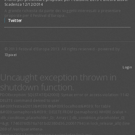
Scadenza 12/12/2014
A grande richiesta da parte dei soggetti interessati a presentare
proposte per il Festival d'Europa...
Twitter
© 2013 Festival d'Europa 2013. All rights reserved - powered by
72pixel
Login
Uncaught exception thrown in
shutdown function.
PDOException: SQLSTATE[42000]: Syntax error or access violation: 1142
DELETE command denied to user
&#039;festival2013&#039;@&#039;localhost&#039; for table
&#039;semaphore&#039;: DELETE FROM {semaphore} WHERE (value =
:db_condition_placeholder_0) ; Array ( [:db_condition_placeholder_0]
=&gt; 17463760576a761bd2380d36.20061794 ) in lock_release_all() (line
269 of /var/quarantena-
freenas/2013.festivaldeuropa.eu/includes/lock.inc).