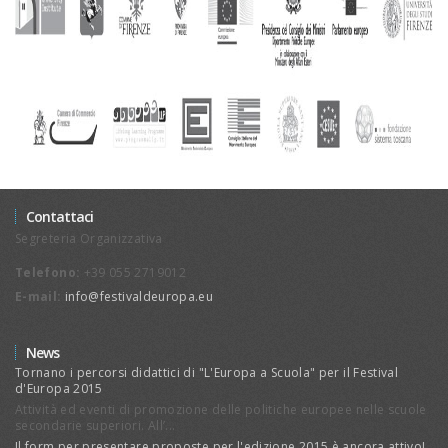
Contattaci
Segreteria Organizzativa
Telefono:
+39 055 2719012
E-mail:
info@festivaldeuropa.eu
News
Tornano i percorsi didattici di "L'Europa a Scuola" per il Festival
d'Europa 2015
Attività ed eventi di promozione delle politiche europee nelle scuole
secondarie superiori. All’...
Il form per presentare proposte per l'edizione 2015 è ancora attivo!