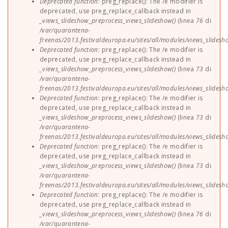
Deprecated function
: preg_replace(): The /e modifier is
deprecated, use preg_replace_callback instead in
_views_slideshow_preprocess_views_slideshow()
(linea
76
di
/var/quarantena-
freenas/2013.festivaldeuropa.eu/sites/all/modules/views_slides
Deprecated function
: preg_replace(): The /e modifier is
deprecated, use preg_replace_callback instead in
_views_slideshow_preprocess_views_slideshow()
(linea
73
di
/var/quarantena-
freenas/2013.festivaldeuropa.eu/sites/all/modules/views_slides
Deprecated function
: preg_replace(): The /e modifier is
deprecated, use preg_replace_callback instead in
_views_slideshow_preprocess_views_slideshow()
(linea
73
di
/var/quarantena-
freenas/2013.festivaldeuropa.eu/sites/all/modules/views_slides
Deprecated function
: preg_replace(): The /e modifier is
deprecated, use preg_replace_callback instead in
_views_slideshow_preprocess_views_slideshow()
(linea
73
di
/var/quarantena-
freenas/2013.festivaldeuropa.eu/sites/all/modules/views_slides
Deprecated function
: preg_replace(): The /e modifier is
deprecated, use preg_replace_callback instead in
_views_slideshow_preprocess_views_slideshow()
(linea
76
di
/var/quarantena-