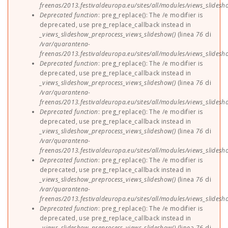
freenas/2013.festivaldeuropa.eu/sites/all/modules/views_slides
Deprecated function
: preg_replace(): The /e modifier is
deprecated, use preg_replace_callback instead in
_views_slideshow_preprocess_views_slideshow()
(linea
76
di
/var/quarantena-
freenas/2013.festivaldeuropa.eu/sites/all/modules/views_slides
Deprecated function
: preg_replace(): The /e modifier is
deprecated, use preg_replace_callback instead in
_views_slideshow_preprocess_views_slideshow()
(linea
76
di
/var/quarantena-
freenas/2013.festivaldeuropa.eu/sites/all/modules/views_slides
Deprecated function
: preg_replace(): The /e modifier is
deprecated, use preg_replace_callback instead in
_views_slideshow_preprocess_views_slideshow()
(linea
76
di
/var/quarantena-
freenas/2013.festivaldeuropa.eu/sites/all/modules/views_slides
Deprecated function
: preg_replace(): The /e modifier is
deprecated, use preg_replace_callback instead in
_views_slideshow_preprocess_views_slideshow()
(linea
76
di
/var/quarantena-
freenas/2013.festivaldeuropa.eu/sites/all/modules/views_slides
Deprecated function
: preg_replace(): The /e modifier is
deprecated, use preg_replace_callback instead in
_views_slideshow_preprocess_views_slideshow()
(linea
76
di