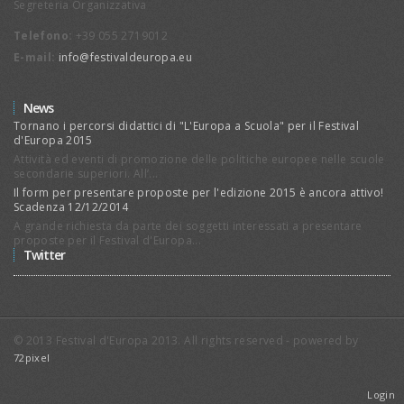
Segreteria Organizzativa
Telefono:
+39 055 2719012
E-mail:
info@festivaldeuropa.eu
News
Tornano i percorsi didattici di "L'Europa a Scuola" per il Festival
d'Europa 2015
Attività ed eventi di promozione delle politiche europee nelle scuole
secondarie superiori. All’...
Il form per presentare proposte per l'edizione 2015 è ancora attivo!
Scadenza 12/12/2014
A grande richiesta da parte dei soggetti interessati a presentare
proposte per il Festival d'Europa...
Twitter
© 2013 Festival d'Europa 2013. All rights reserved - powered by
72pixel
Login