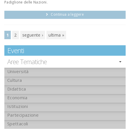
Padiglione delle Nazioni.
Continua a leggere
Pagine
1
2
seguente ›
ultima »
Eventi
Aree Tematiche
Università
Cultura
Didattica
Economia
Istituzioni
Partecipazione
Spettacoli