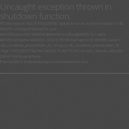
Uncaught exception thrown in
shutdown function.
PDOException: SQLSTATE[42000]: Syntax error or access violation: 1142
DELETE command denied to user
&#039;festival2013&#039;@&#039;localhost&#039; for table
&#039;semaphore&#039;: DELETE FROM {semaphore} WHERE (value =
:db_condition_placeholder_0) ; Array ( [:db_condition_placeholder_0]
=&gt; 10253259776a794126012173.86173744 ) in lock_release_all() (line
269 of /var/quarantena-
freenas/2013.festivaldeuropa.eu/includes/lock.inc).