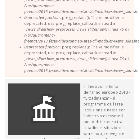
/var/quarantena-
freenas/2013.festivaldeuropa.eu/sites/all/modules/views_slides
Deprecated function
: preg_replace(): The /e modifier is
deprecated, use preg_replace_callback instead in
_views_slideshow_preprocess_views_slideshow()
(linea
76
di
/var/quarantena-
freenas/2013.festivaldeuropa.eu/sites/all/modules/views_slides
Deprecated function
: preg_replace(): The /e modifier is
deprecated, use preg_replace_callback instead in
_views_slideshow_preprocess_views_slideshow()
(linea
76
di
/var/quarantena-
freenas/2013.festivaldeuropa.eu/sites/all/modules/views_slides
In linea con il tema
dell’anno europeo 2013 -
“Cittadinanza” - il
programma dell’area
istituzionale nasce con
l’obiettivo di essere il
punto di incontro tra
cittadini e istituzioni;
workshop, convegni e