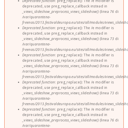
Deprecated function
: preg_replace(): The /e modifier is
deprecated, use preg_replace_callback instead in
_views_slideshow_preprocess_views_slideshow()
(linea
76
di
/var/quarantena-
freenas/2013.festivaldeuropa.eu/sites/all/modules/views_slides
Deprecated function
: preg_replace(): The /e modifier is
deprecated, use preg_replace_callback instead in
_views_slideshow_preprocess_views_slideshow()
(linea
73
di
/var/quarantena-
freenas/2013.festivaldeuropa.eu/sites/all/modules/views_slides
Deprecated function
: preg_replace(): The /e modifier is
deprecated, use preg_replace_callback instead in
_views_slideshow_preprocess_views_slideshow()
(linea
73
di
/var/quarantena-
freenas/2013.festivaldeuropa.eu/sites/all/modules/views_slides
Deprecated function
: preg_replace(): The /e modifier is
deprecated, use preg_replace_callback instead in
_views_slideshow_preprocess_views_slideshow()
(linea
73
di
/var/quarantena-
freenas/2013.festivaldeuropa.eu/sites/all/modules/views_slides
Deprecated function
: preg_replace(): The /e modifier is
deprecated, use preg_replace_callback instead in
_views_slideshow_preprocess_views_slideshow()
(linea
76
di
/var/quarantena-